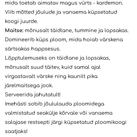
mida toetab aimatav magus vürts - kardemon.
Viib mõtted jõulude ja vanaema küpsetatud
koogi juurde.
Maitse:
mõnusalt täidlane, tummine ja lopsakas.
Domineerib küps ploom, mida hoiab värskena
särtsakas happsesus.
Lõpptulemuseks on täidlane ja lopsakas,
mõnusalt suud täitev, kuid samal ajal
virgastavalt värske ning kaunilt pika
järelmaitsega jook.
Serveerida jahutatult!
Imehästi sobib jõululauda ploomidega
valmistatud seakülje kõrvale või vanaema
salajase restsepti järgi küpsetatud ploomikoogi
saatjaks!