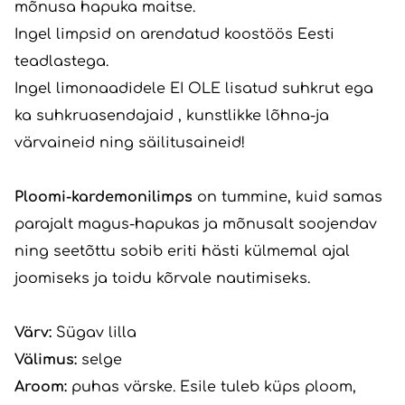
mõnusa hapuka maitse.
Ingel limpsid on arendatud koostöös Eesti
teadlastega.
Ingel limonaadidele EI OLE lisatud suhkrut ega
ka suhkruasendajaid , kunstlikke lõhna-ja
värvaineid ning säilitusaineid!
Ploomi-kardemonilimps
on tummine, kuid samas
parajalt magus-hapukas ja mõnusalt soojendav
ning seetõttu sobib eriti hästi külmemal ajal
joomiseks ja toidu kõrvale nautimiseks.
Värv:
Sügav lilla
Välimus:
selge
Aroom:
puhas värske. Esile tuleb küps ploom,