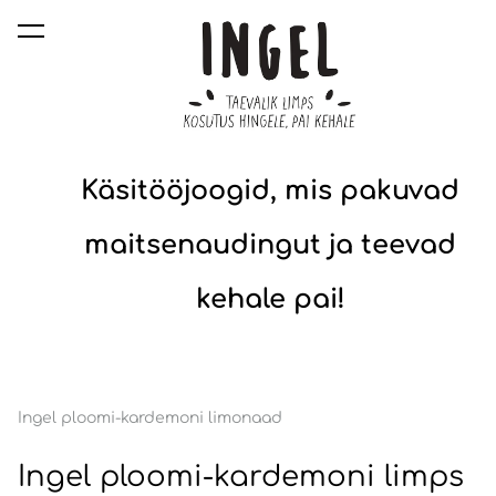
lisati ostukorvi.
Vaata ostukorvi
Käsitööjoogid, mis pakuvad
maitsenaudingut
ja
teevad
kehale pai!
Ingel ploomi-kardemoni limonaad
Ingel ploomi-kardemoni limps