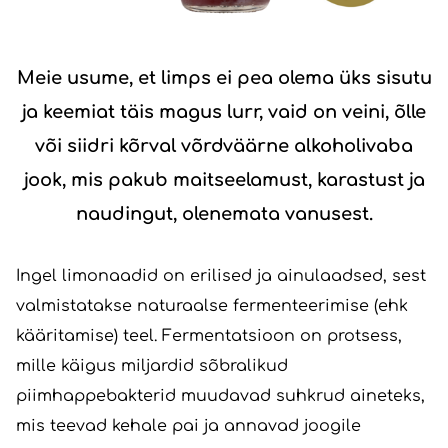
Meie usume, et limps ei pea olema üks sisutu
ja keemiat täis magus lurr, vaid on veini, õlle
või siidri kõrval võrdväärne alkoholivaba
jook, mis pakub maitseelamust, karastust ja
naudingut, olenemata vanusest.
Ingel limonaadid on erilised ja ainulaadsed, sest
valmistatakse naturaalse fermenteerimise (ehk
kääritamise) teel. Fermentatsioon on protsess,
mille käigus miljardid sõbralikud
piimhappebakterid muudavad suhkrud aineteks,
mis teevad kehale pai ja annavad joogile